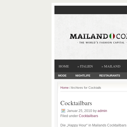
HOME
» ITALIEN
» MAILAND
MODE
NIGHTLIFE
RESTAURANTS
Home
/ Archives for Cocktails
Cocktailbars
Januar 25, 2010
by
admin
Filed under
Cocktailbars
Die „Happy Hour“ in Mailands Cocktailbars