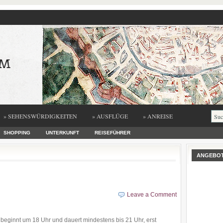
» SEHENSWÜRDIGKEITEN
» AUSFLÜGE
» ANREISE
SHOPPING
UNTERKUNFT
REISEFÜHRER
ANGEBO
Leave a Comment
 beginnt um 18 Uhr und dauert mindestens bis 21 Uhr, erst