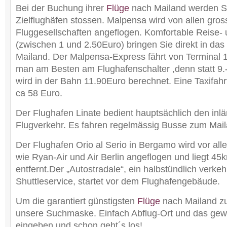
Bei der Buchung ihrer
Flüge
nach Mailand werden Si
Zielflughäfen stossen. Malpensa wird von allen gros
Fluggesellschaften angeflogen. Komfortable Reise-
(zwischen 1 und 2.50Euro) bringen Sie direkt in da
Mailand. Der Malpensa-Express fährt von Terminal 1
man am Besten am Flughafenschalter ,denn statt 9.
wird in der Bahn 11.90Euro berechnet. Eine Taxifahr
ca 58 Euro.
Der Flughafen Linate bedient hauptsächlich den inl
Flugverkehr. Es fahren regelmässig Busse zum Mai
Der Flughafen Orio al Serio in Bergamo wird vor alle
wie Ryan-Air und Air Berlin angeflogen und liegt 4
entfernt.Der „Autostradale“, ein halbstündlich verke
Shuttleservice, startet vor dem Flughafengebäude.
Um die garantiert günstigsten
Flüge
nach Mailand zu
unsere Suchmaske. Einfach Abflug-Ort und das ge
eingeben und schon geht´s los!