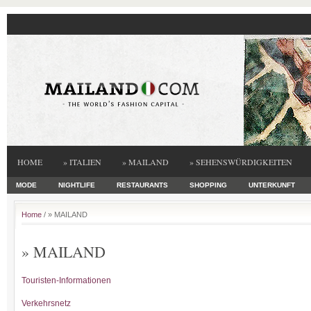
HOME
» ITALIEN
» MAILAND
» SEHENSWÜRDIGKEITEN
MODE
NIGHTLIFE
RESTAURANTS
SHOPPING
UNTERKUNFT
Home
/ » MAILAND
» MAILAND
Touristen-Informationen
Verkehrsnetz