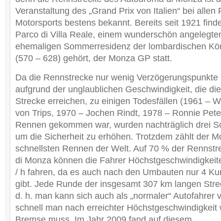
Veranstaltung des „Grand Prix von Italien“ bei alle
Motorsports bestens bekannt. Bereits seit 1921 fin
Parco di Villa Reale, einem wunderschön angelegte
ehemaligen Sommerresidenz der lombardischen Kön
(570 – 628) gehört, der Monza GP statt.
Da die Rennstrecke nur wenig Verzögerungspunkte 
aufgrund der unglaublichen Geschwindigkeit, die die
Strecke erreichen, zu einigen Todesfällen (1961 – 
von Trips, 1970 – Jochen Rindt, 1978 – Ronnie Pet
Rennen gekommen war, wurden nachträglich drei S
um die Sicherheit zu erhöhen. Trotzdem zählt der 
schnellsten Rennen der Welt. Auf 70 % der Rennst
di Monza können die Fahrer Höchstgeschwindigkeit
/ h fahren, da es auch nach den Umbauten nur 4 K
gibt. Jede Runde der insgesamt 307 km langen Strec
d. h. man kann sich auch als „normaler“ Autofahrer v
schnell man nach erreichter Höchstgeschwindigkeit 
Bremse muss. Im Jahr 2009 fand auf diesem