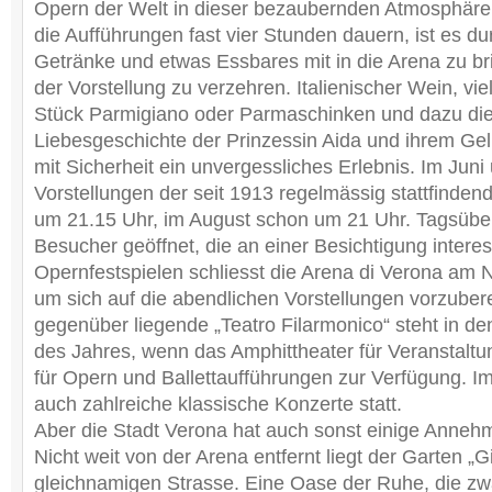
Opern der Welt in dieser bezaubernden Atmosphär
die Aufführungen fast vier Stunden dauern, ist es du
Getränke und etwas Essbares mit in die Arena zu b
der Vorstellung zu verzehren. Italienischer Wein, viel
Stück Parmigiano oder Parmaschinken und dazu di
Liebesgeschichte der Prinzessin Aida und ihrem G
mit Sicherheit ein unvergessliches Erlebnis. Im Juni
Vorstellungen der seit 1913 regelmässig stattfinden
um 21.15 Uhr, im August schon um 21 Uhr. Tagsüber i
Besucher geöffnet, die an einer Besichtigung interes
Opernfestspielen schliesst die Arena di Verona am N
um sich auf die abendlichen Vorstellungen vorzuber
gegenüber liegende „Teatro Filarmonico“ steht in de
des Jahres, wenn das Amphittheater für Veranstaltu
für Opern und Ballettaufführungen zur Verfügung. Im
auch zahlreiche klassische Konzerte statt.
Aber die Stadt Verona hat auch sonst einige Annehml
Nicht weit von der Arena entfernt liegt der Garten „G
gleichnamigen Strasse. Eine Oase der Ruhe, die zwa