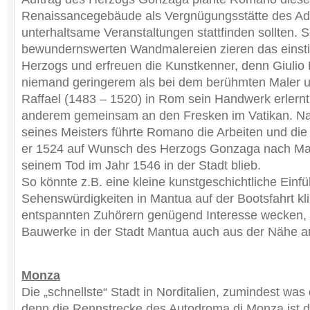
Renaissancegebäude als Vergnügungsstätte des Adel
unterhaltsame Veranstaltungen stattfinden sollten. 
bewundernswerten Wandmalereien zieren das einsti
Herzogs und erfreuen die Kunstkenner, denn Giulio
niemand geringerem als bei dem berühmten Maler 
Raffael (1483 – 1520) in Rom sein Handwerk erlernt.
anderem gemeinsam an den Fresken im Vatikan. N
seines Meisters führte Romano die Arbeiten und die 
er 1524 auf Wunsch des Herzogs Gonzaga nach Ma
seinem Tod im Jahr 1546 in der Stadt blieb.
So könnte z.B. eine kleine kunstgeschichtliche Einf
Sehenswürdigkeiten in Mantua auf der Bootsfahrt kl
entspannten Zuhörern genügend Interesse wecken, 
Bauwerke in der Stadt Mantua auch aus der Nähe 
Monza
Die „schnellste“ Stadt in Norditalien, zumindest was
denn die Rennstrecke des Autodroma di Monza ist d