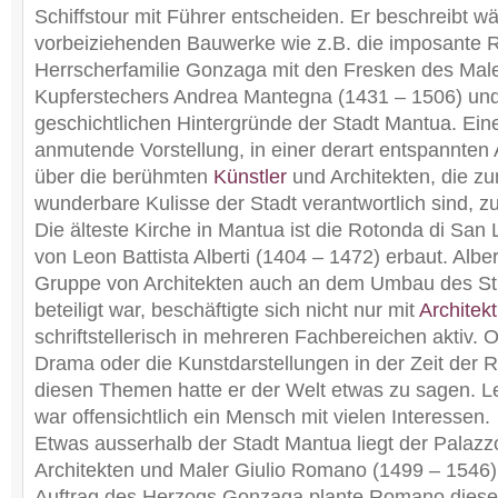
Schiffstour mit Führer entscheiden. Er beschreibt w
vorbeiziehenden Bauwerke wie z.B. die imposante 
Herrscherfamilie Gonzaga mit den Fresken des Mal
Kupferstechers Andrea Mantegna (1431 – 1506) und 
geschichtlichen Hintergründe der Stadt Mantua. Eine
anmutende Vorstellung, in einer derart entspannte
über die berühmten
Künstler
und Architekten, die zu
wunderbare Kulisse der Stadt verantwortlich sind, zu
Die älteste Kirche in Mantua ist die Rotonda di Sa
von Leon Battista Alberti (1404 – 1472) erbaut. Albert
Gruppe von Architekten auch an dem Umbau des S
beteiligt war, beschäftigte sich nicht nur mit
Architekt
schriftstellerisch in mehreren Fachbereichen aktiv. 
Drama oder die Kunstdarstellungen in der Zeit der R
diesen Themen hatte er der Welt etwas zu sagen. Leo
war offensichtlich ein Mensch mit vielen Interessen.
Etwas ausserhalb der Stadt Mantua liegt der Palazz
Architekten und Maler Giulio Romano (1499 – 1546) 
Auftrag des Herzogs Gonzaga plante Romano dies