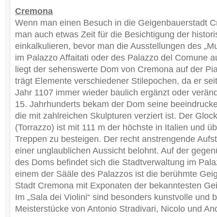
Cremona
Wenn man einen Besuch in die Geigenbauerstadt Cr
man auch etwas Zeit für die Besichtigung der histor
einkalkulieren, bevor man die Ausstellungen des „M
im Palazzo Affaitati oder des Palazzo del Comune a
liegt der sehenswerte Dom von Cremona auf der Pi
trägt Elemente verschiedener Stilepochen, da er seit
Jahr 1107 immer wieder baulich ergänzt oder verän
15. Jahrhunderts bekam der Dom seine beeindruck
die mit zahlreichen Skulpturen verziert ist. Der Gl
(Torrazzo) ist mit 111 m der höchste in Italien und ü
Treppen zu besteigen. Der recht anstrengende Aufst
einer unglaublichen Aussicht belohnt. Auf der gegen
des Doms befindet sich die Stadtverwaltung im Pal
einem der Sääle des Palazzos ist die berühmte Ge
Stadt Cremona mit Exponaten der bekanntesten Geig
Im „Sala dei Violini“ sind besonders kunstvolle und b
Meisterstücke von Antonio Stradivari, Nicolo und An