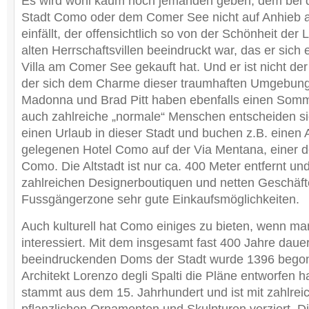
Es wird wohl kaum noch jemanden geben, dem bei 
Stadt Como oder dem Comer See nicht auf Anhieb 
einfällt, der offensichtlich so von der Schönheit der
alten Herrschaftsvillen beeindruckt war, das er sic
Villa am Comer See gekauft hat. Und er ist nicht de
der sich dem Charme dieser traumhaften Umgebung
Madonna und Brad Pitt haben ebenfalls einen Somme
auch zahlreiche „normale“ Menschen entscheiden sic
einen Urlaub in dieser Stadt und buchen z.B. einen A
gelegenen Hotel Como auf der Via Mentana, einer d
Como. Die Altstadt ist nur ca. 400 Meter entfernt und
zahlreichen Designerboutiquen und netten Geschäft
Fussgängerzone sehr gute Einkaufsmöglichkeiten.
Auch kulturell hat Como einiges zu bieten, wenn ma
interessiert. Mit dem insgesamt fast 400 Jahre dau
beeindruckenden Doms der Stadt wurde 1396 bego
Architekt Lorenzo degli Spalti die Pläne entworfen h
stammt aus dem 15. Jahrhundert und ist mit zahlreic