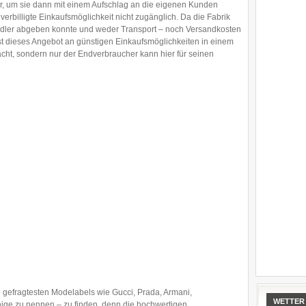
ller, um sie dann mit einem Aufschlag an die eigenen Kunden
 verbilligte Einkaufsmöglichkeit nicht zugänglich. Da die Fabrik
dler abgeben konnte und weder Transport – noch Versandkosten
 ist dieses Angebot an günstigen Einkaufsmöglichkeiten in einem
dacht, sondern nur der Endverbraucher kann hier für seinen
e gefragtesten Modelabels wie Gucci, Prada, Armani,
WETTER
ge zu nennen – zu finden, denn die hochwertigen