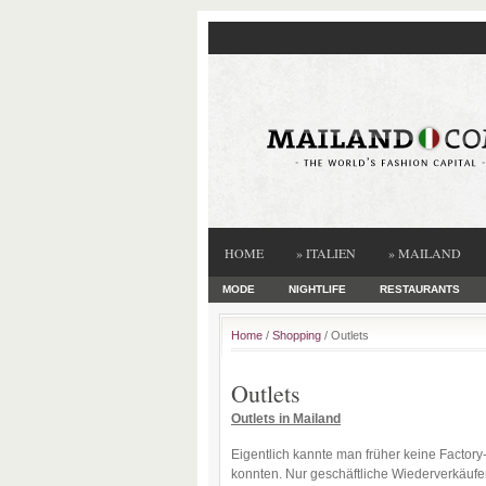
HOME
» ITALIEN
» MAILAND
MODE
NIGHTLIFE
RESTAURANTS
Home
/
Shopping
/ Outlets
Outlets
Outlets in Mailand
Eigentlich kannte man früher keine Factory
konnten. Nur geschäftliche Wiederverkäufe