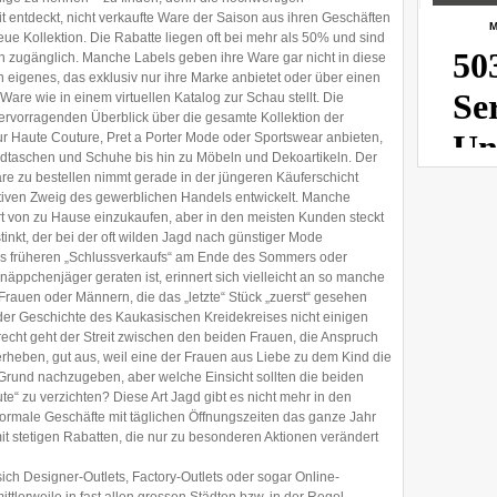
 entdeckt, nicht verkaufte Ware der Saison aus ihren Geschäften
M
eue Kollektion. Die Rabatte liegen oft bei mehr als 50% und sind
n zugänglich. Manche Labels geben ihre Ware gar nicht in diese
 eigenes, das exklusiv nur ihre Marke anbietet oder über einen
are wie in einem virtuellen Katalog zur Schau stellt. Die
ervorragenden Überblick über die gesamte Kollektion der
nur Haute Couture, Pret a Porter Mode oder Sportswear anbieten,
dtaschen und Schuhe bis hin zu Möbeln und Dekoartikeln. Der
re zu bestellen nimmt gerade in der jüngeren Käuferschicht
ativen Zweig des gewerblichen Handels entwickelt. Manche
 von zu Hause einzukaufen, aber in den meisten Kunden steckt
inkt, der bei der oft wilden Jagd nach günstiger Mode
des früheren „Schlussverkaufs“ am Ende des Sommers oder
näppchenjäger geraten ist, erinnert sich vielleicht an so manche
Frauen oder Männern, die das „letzte“ Stück „zuerst“ gesehen
 der Geschichte des Kaukasischen Kreidekreises nicht einigen
recht geht der Streit zwischen den beiden Frauen, die Anspruch
erheben, gut aus, weil eine der Frauen aus Liebe zu dem Kind die
Grund nachzugeben, aber welche Einsicht sollten die beiden
“ zu verzichten? Diese Art Jagd gibt es nicht mehr in den
normale Geschäfte mit täglichen Öffnungszeiten das ganze Jahr
it stetigen Rabatten, die nur zu besonderen Aktionen verändert
ich Designer-Outlets, Factory-Outlets oder sogar Online-