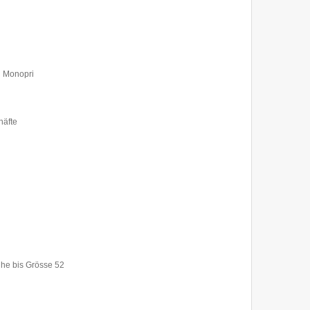
n Monopri
häfte
he bis Grösse 52