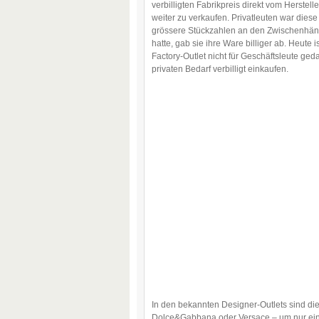
verbilligten Fabrikpreis direkt vom Herste
weiter zu verkaufen. Privatleuten war diese
grössere Stückzahlen an den Zwischenhän
hatte, gab sie ihre Ware billiger ab. Heute
Factory-Outlet nicht für Geschäftsleute ge
privaten Bedarf verbilligt einkaufen.
In den bekannten Designer-Outlets sind di
Dolce&Gabbana oder Versace – um nur eini