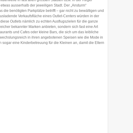
ittlerweile in fast allen grossen Städten bzw. in der Regel
etwas ausserhalb der jeweiligen Stadt. Der „Ansturm“
die benötigten Parkplätze betrifft – gar nicht zu bewältigen und
ausladende Verkaufsfläche eines Outlet-Centers würden in der
h diese Outlets nämlich zu echten Ausflugszielen für die ganze
reicher bekannter Marken anbieten, sondern sich fast eine Art
taurants und Cafes oder kleine Bars, die sich um das leibliche
wechslungsreich in ihren angebotenen Speisen wie die Mode in
sogar eine Kinderbetreuung für die Kleinen an, damit die Eltern