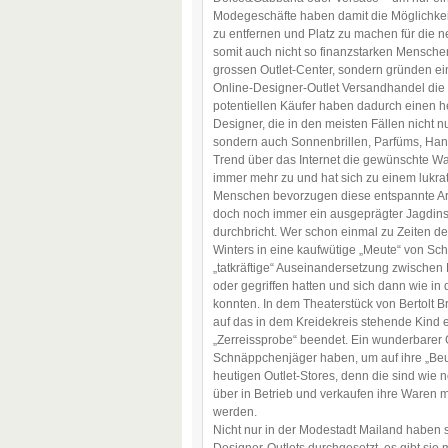
Modegeschäfte haben damit die Möglichkeit
zu entfernen und Platz zu machen für die n
somit auch nicht so finanzstarken Mensche
grossen Outlet-Center, sondern gründen ein
Online-Designer-Outlet Versandhandel die W
potentiellen Käufer haben dadurch einen h
Designer, die in den meisten Fällen nicht 
sondern auch Sonnenbrillen, Parfüms, Han
Trend über das Internet die gewünschte Wa
immer mehr zu und hat sich zu einem lukr
Menschen bevorzugen diese entspannte Art
doch noch immer ein ausgeprägter Jagdinst
durchbricht. Wer schon einmal zu Zeiten 
Winters in eine kaufwütige „Meute“ von Sch
„tatkräftige“ Auseinandersetzung zwischen 
oder gegriffen hatten und sich dann wie in
konnten. In dem Theaterstück von Bertolt B
auf das in dem Kreidekreis stehende Kind 
„Zerreissprobe“ beendet. Ein wunderbarer 
Schnäppchenjäger haben, um auf ihre „Beute
heutigen Outlet-Stores, denn die sind wie 
über in Betrieb und verkaufen ihre Waren m
werden.
Nicht nur in der Modestadt Mailand haben s