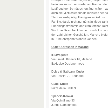
Designer-Outlets durchgesetzt, es gibt sie m
befinden sie sich entweder am Rande oder 
kauffreudiger Schnäppchenjäger wäre – was 
auch die Mietkosten für die meistens sehr 
Stadt zu kostspielig. Häufig entwickeln sic
Familie, da sie nicht nur günstig Mode zahl
Erlebnisgastronomie dort etabliert hat. Res
Wohl der Besucher kümmern sind oft so ab
den zahlreichen Geschäften. Manche bieten 
in Ruhe entspannt stöbern können.
Outlet-Adressen in Mailand
Il Savagente
Via Fratelli Brozetti 16, Mailand
Exklusive Designermode
Dolce & Gabbana Outlet
Via Rossini 72, Legnano
Gucci Outlet
Pizza della Dalle 9
Spaccio Kookai
Via Quintiliano 33
Junge Damenmode