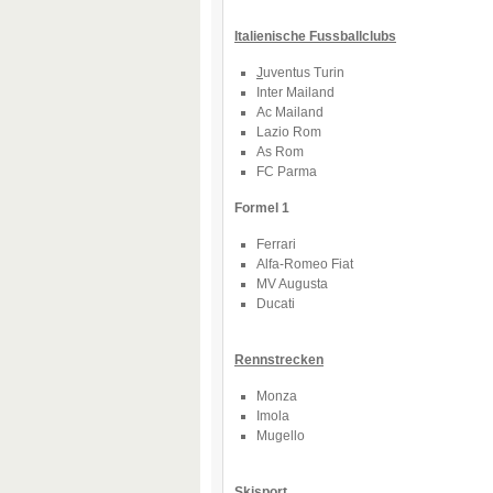
Italienische Fussballclubs
J
uventus Turin
Inter Mailand
Ac Mailand
Lazio Rom
As Rom
FC Parma
Formel 1
Ferrari
Alfa-Romeo Fiat
MV Augusta
Ducati
Rennstrecken
Monza
Imola
Mugello
Skisport